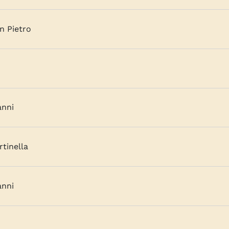
n Pietro
anni
tinella
anni