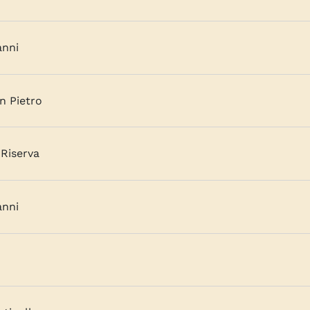
anni
n Pietro
Riserva
anni