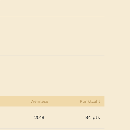
Weinlese
Punktzahl
2018
94 pts