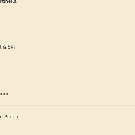
tinella
 GiòPì
anni
n Pietro